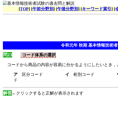
[
TOP
] [
午前分野別
] [
午後分野別
] [
キーワード索引
] [
令和元年 秋期 基本情報技術者 
問23
コード体系の選択
コードから商品の内容が容易に分かるようにしたいとき，
ア
区分コード
イ
桁別コード
ド
解答
←クリックすると正解が表示されます