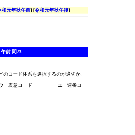
令和元年秋午前
] [
令和元年秋午後
]
午前 問23
どのコード体系を選択するのが適切か。
ウ
表意コード
エ
連番コー