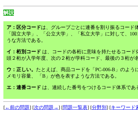
解説
ア：区分コード
は、グループごとに連番を割り振るコード体
「国立大学」、「公立大学」、「私立大学」に対して、1001、2
うな方法である。
イ：桁別コード
は、コードの各桁に意味を持たせるコード
頭２桁が入学年度、次の２桁が学科コード、最後の３桁が
ウ：正しい。
たとえば、商品コードを「PC-006-B」のよ
メモリ容量、 「B」が色を表すような方法である。
エ：連番コード
は、連続した番号をつけるコード体系であ
[
←前の問題
] [
次の問題→
] [
問題一覧表
] [
分野別
] [
キーワード