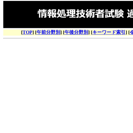
[
TOP
] [
午前分野別
] [
午後分野別
] [
キーワード索引
] [