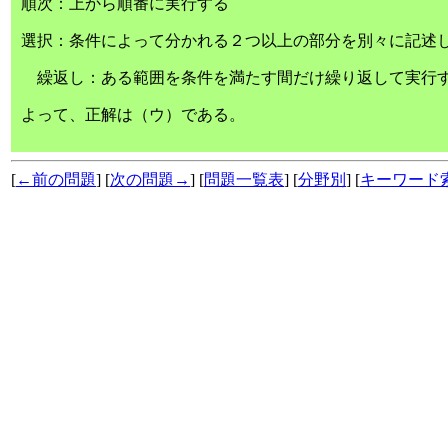
順次：上から順番に実行する
選択：条件によって分かれる２つ以上の部分を別々に記述
繰返し：ある範囲を条件を満たす間だけ繰り返して実行
よって、正解は（ウ）である。
[
←前の問題
] [
次の問題→
] [
問題一覧表
] [
分野別
] [
キーワード