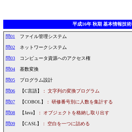
平成16年 秋期 基本情報技術
問01
ファイル管理システム
問02
ネットワークシステム
問03
コンピュータ資源へのアクセス権
問04
基数変換
問05
プログラム設計
問06
【C言語】
： 文字列の変換プログラム
問07
【COBOL】
： 研修番号別に人数を集計する
問08
【Java】
： オブジェクトを格納し取り出す
問09
【CASL】
： 空白を一つに詰める