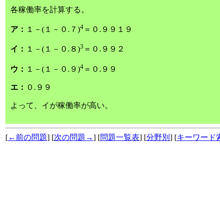
各稼働率を計算する。
4
ア：
１－(１－０.７)
＝０.９９１９
3
イ：
１－(１－０.８)
＝０.９９２
4
ウ：
１－(１－０.９)
＝０.９９
エ：
０.９９
よって、イが稼働率が高い。
[
←前の問題
] [
次の問題→
] [
問題一覧表
] [
分野別
] [
キーワード