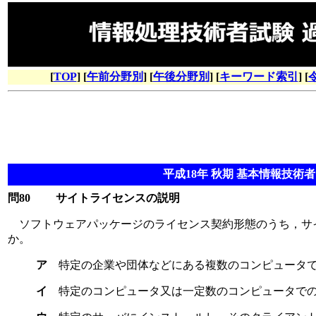
[
TOP
] [
午前分野別
] [
午後分野別
] [
キーワード索引
] [
平成18年 秋期 基本情報技術者 
問80
サイトライセンスの説明
ソフトウェアパッケージのライセンス契約形態のうち，サ
か。
ア
特定の企業や団体などにある複数のコンピュータ
イ
特定のコンピュータ又は一定数のコンピュータで