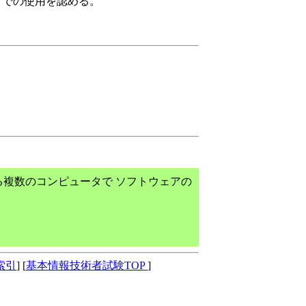
トでの使用を認める。
。
複数のコンピュータで ソフトウェアの
索引
] [
基本情報技術者試験TOP
]