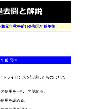
令和元年秋午前
] [
令和元年秋午後
]
午前 問80
イトライセンスを説明したものはどれ
での使用を一括して認める。
の使用を認める。