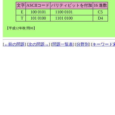
文字
ASCIIコード
パリティビットを付加
16 進数
E
100 0101
1100 0101
C5
T
101 0100
1101 0100
D4
【平成12年秋 問06】
[
←前の問題
] [
次の問題→
] [
問題一覧表
] [
分野別
] [
キーワード