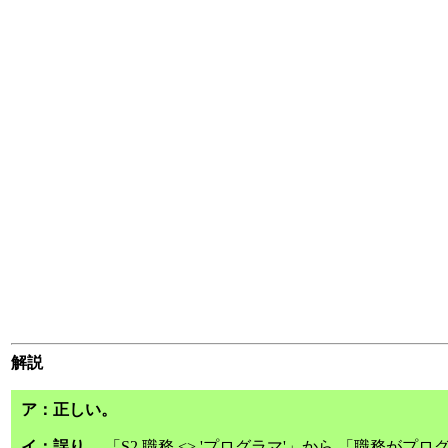
解説
ア：正しい。
イ：誤り。
「S2.職務 <> 'プログラマ'」から 「職務が