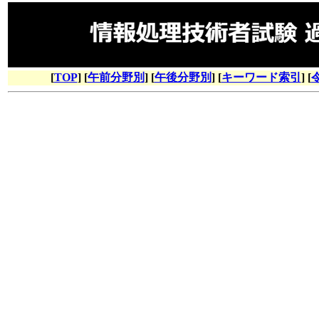
[
TOP
] [
午前分野別
] [
午後分野別
] [
キーワード索引
] [