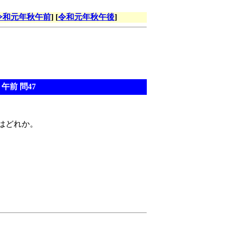
令和元年秋午前
] [
令和元年秋午後
]
午前 問47
はどれか。