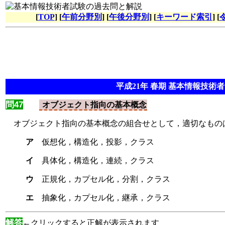
[
TOP
] [
午前分野別
] [
午後分野別
] [
キーワード索引
] [
平成21年 春期 基本情報技術者 
問47
オブジェクト指向の基本概念
オブジェクト指向の基本概念の組合せとして，適切なもの
ア
仮想化，構造化，投影，クラス
イ
具体化，構造化，連続，クラス
ウ
正規化，カプセル化，分割，クラス
エ
抽象化，カプセル化，継承，クラス
解答
←クリックすると正解が表示されます