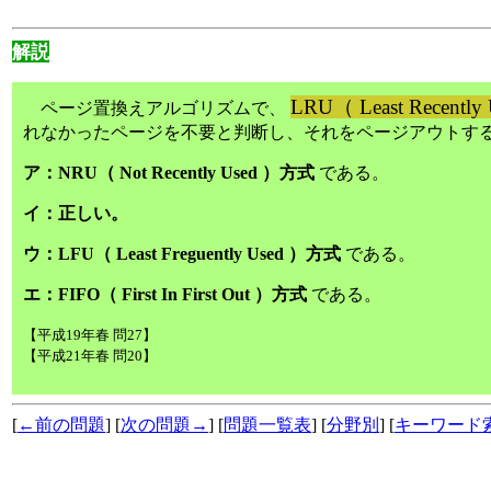
解説
LRU（ Least Recentl
ページ置換えアルゴリズムで、
れなかったページを不要と判断し、それをページアウトす
ア：NRU（ Not Recently Used ）方式
である。
イ：正しい。
ウ：LFU（ Least Freguently Used ）方式
である。
エ：FIFO（ First In First Out ）方式
である。
【平成19年春 問27】
【平成21年春 問20】
[
←前の問題
] [
次の問題→
] [
問題一覧表
] [
分野別
] [
キーワード