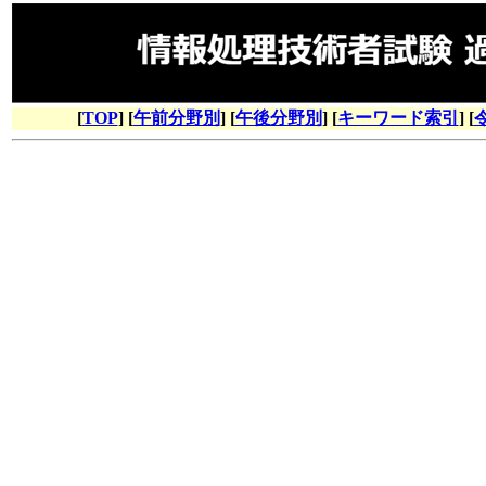
[
TOP
] [
午前分野別
] [
午後分野別
] [
キーワード索引
] [