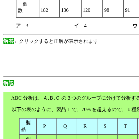
個
182
136
120
98
9
数
ア
3
イ
4
解答
←クリックすると正解が表示されます
解説
ABC 分析は、Ａ,Ｂ,Ｃ の３つのグループに分けて分析す
以下の表のように、製品 T で、70% を超えるので、５種
製
P
Q
R
S
T
品
個