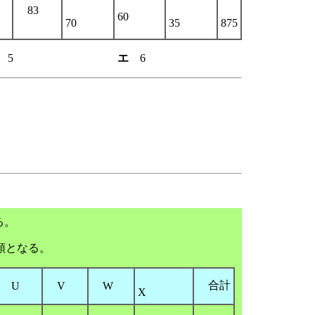
83
60
1
70
35
875
ウ
5
エ
6
る。
類となる。
合計
U
V
W
X