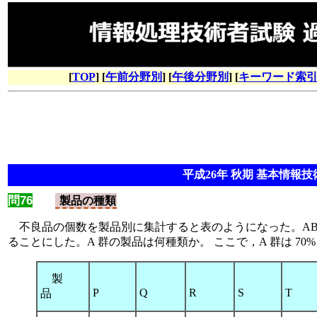
[
TOP
] [
午前分野別
] [
午後分野別
] [
キーワード索
平成26年 秋期 基本情報技術
問76
製品の種類
不良品の個数を製品別に集計すると表のようになった。ABC 
ることにした。A 群の製品は何種類か。 ここで，A 群は 70
製
P
Q
R
S
品