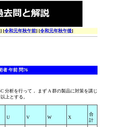
引
] [
令和元年秋午前
] [
令和元年秋午後
]
者 午前 問76
分析を行って， まず A 群の製品に対策を講じ
% 以上とする。
合
T
U
V
W
X
計