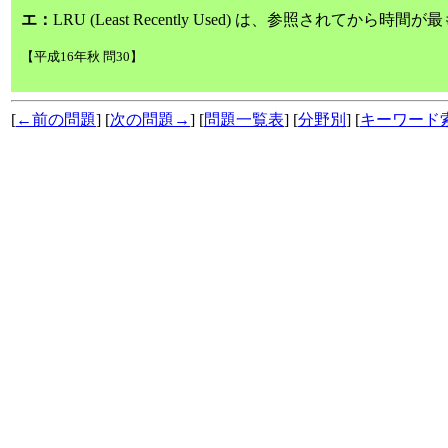
エ：
LRU (Least Recently Used) は、参照されてか
【平成16年秋 問30】
[
←前の問題
] [
次の問題→
] [
問題一覧表
] [
分野別
] [
キーワード