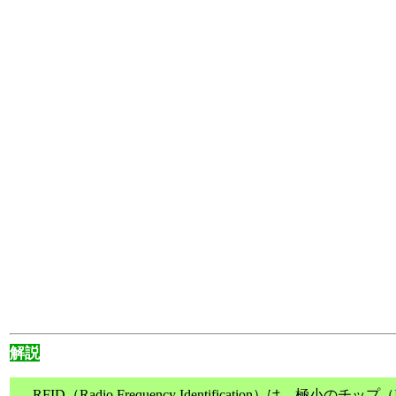
解説
RFID（Radio Frequency Identification）は、極