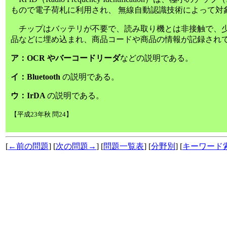
もので電子荷札に利用され、 無線自動認識技術によって対
チップはバッテリが不要で、読み取り機とは非接触で、少し離
品などに埋め込まれ、商品コードや商品の情報が記録され
ア：OCR やバーコードリーダ
などの説明である。
イ：Bluetooth
の説明である。
ウ：IrDA
の説明である。
【平成23年秋 問24】
[
←前の問題
] [
次の問題→
] [
問題一覧表
] [
分野別
] [
キーワード