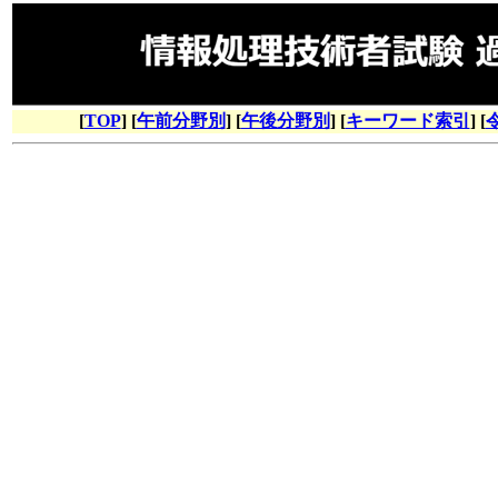
[
TOP
] [
午前分野別
] [
午後分野別
] [
キーワード索引
] [