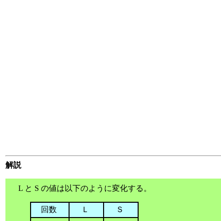
解説
L と S の値は以下のように変化する。
回数
Ｌ
Ｓ