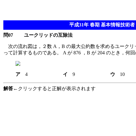
平成31年 春期 基本情報技術者 
問07
ユークリッドの互除法
次の流れ図は，２数 A，B の最大公約数を求めるユークリ
って計算するものである。 A が 876 ，B が 204 のとき
ア
4
イ
9
ウ
解答
←クリックすると正解が表示されます