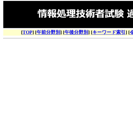
[
TOP
] [
午前分野別
] [
午後分野別
] [
キーワード索引
] [