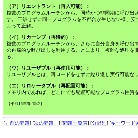
（ア）リエントラント（再入可能）：
複数のプログラムルーチンから、同時かつ非同期に呼び出
す。 干渉せずに同一プログラムを不都合が生じない様、安
よって正解。
（イ）リカーシブ（再帰的）：
複数のプログラムルーチンから、さらに自分自身を呼び出す
の再帰的な呼び出しを利用することにより、複雑な処理を
る。
（ウ）リユーザブル（再使用可能）：
リユーザブルとは、再ロードをせずに繰り返し実行可能な
（エ）リロケータブル（再配置可能）：
メモリ内であれば、どこにでも配置可能なプログラム性質
【平成16年春 問42】
[
←前の問題
] [
次の問題→
] [
問題一覧表
] [
分野別
] [
キーワード