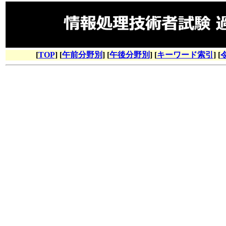
[
TOP
] [
午前分野別
] [
午後分野別
] [
キーワード索引
] [