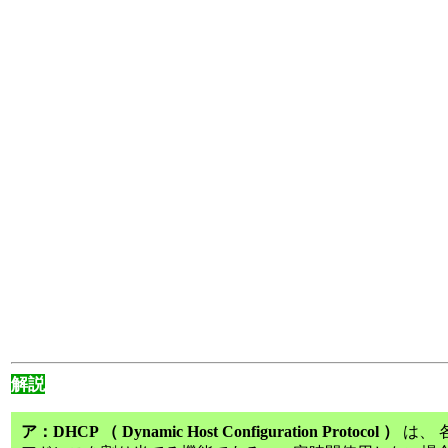
解説
ア：DHCP （ Dynamic Host Configuration Protocol ）
は、 