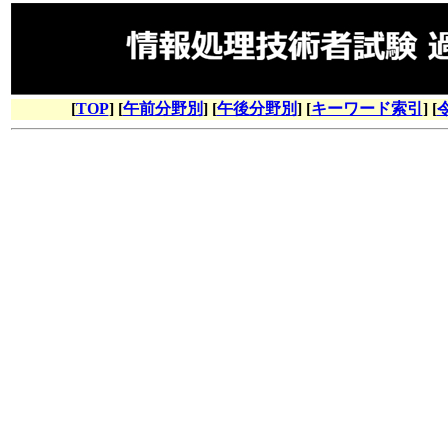
[
TOP
] [
午前分野別
] [
午後分野別
] [
キーワード索引
] [