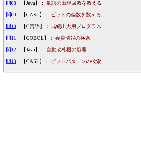
問08
【Java】
： 単語の出現回数を数える
問09
【CASL】
： ビットの個数を数える
問10
【C言語】
： 成績出力用プログラム
問11
【COBOL】
： 会員情報の検索
問12
【Java】
： 自動改札機の処理
問13
【CASL】
： ビットパターンの検索