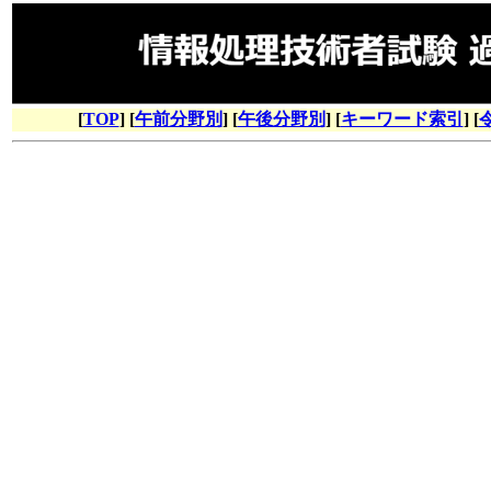
[
TOP
] [
午前分野別
] [
午後分野別
] [
キーワード索引
] [