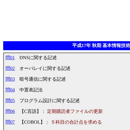
平成17年 秋期 基本情報技術
問01
DNSに関する記述
問02
オーバレイに関する記述
問03
暗号通信に関する記述
問04
中置表記法
問05
プログラム設計に関する記述
問06
【C言語】
： 定期購読者ファイルの更新
問07
【COBOL】
： ５科目の合計点を求める