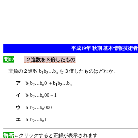
平成19年 秋期 基本情報技術者 
問02
２進数を３倍したもの
非負の２進数 b
b
…b
を３倍したものはどれか。
1
2
n
ア
b
b
…b
0 ＋b
b
…b
1
2
n
1
2
n
イ
b
b
…b
00－1
1
2
n
ウ
b
b
…b
000
1
2
n
エ
b
b
…b
1
1
2
n
解答
←クリックすると正解が表示されます