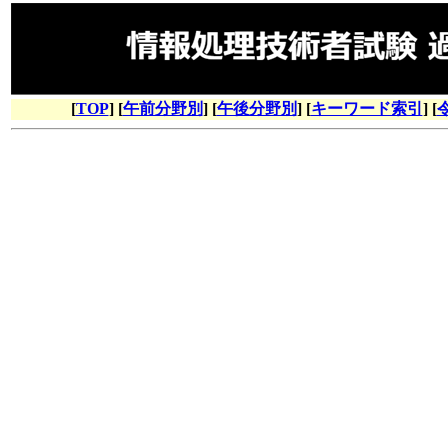
[
TOP
] [
午前分野別
] [
午後分野別
] [
キーワード索引
] [