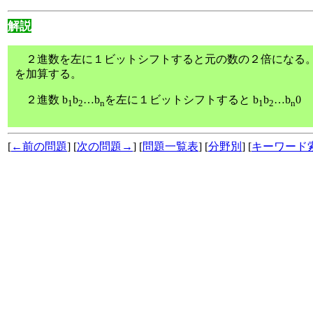
解説
２進数を左に１ビットシフトすると元の数の２倍になる。
を加算する。
２進数 b
b
…b
を左に１ビットシフトすると b
b
…b
0
1
2
n
1
2
n
[
←前の問題
] [
次の問題→
] [
問題一覧表
] [
分野別
] [
キーワード