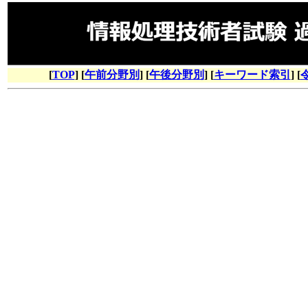
[
TOP
] [
午前分野別
] [
午後分野別
] [
キーワード索引
] [