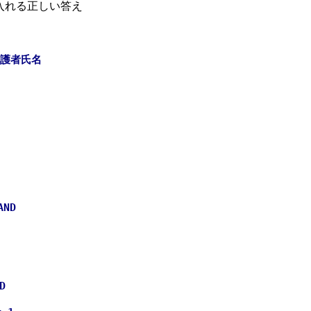
入れる正しい答え
.保護者氏名
ND
D