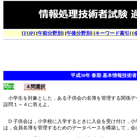
[
TOP
] [
午前分野別
] [
午後分野別
] [
キーワード索引
] [
平成30年 春期 基本情報技術者 
問03
４問選択
小学生を対象とした，ある子供会の名簿を管理する関係デー
設問１～４に答えよ。
D 子供会は，小学校に入学するときに入会を受け付け，小学
は，会員名簿を管理するためのデータベースを構築して，会