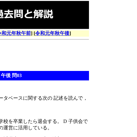
令和元年秋午前
] [
令和元年秋午後
]
午後 問03
タベースに関する次の 記述を読んで，
校を卒業したら退会する。 D 子供会で
の運営に活用している。