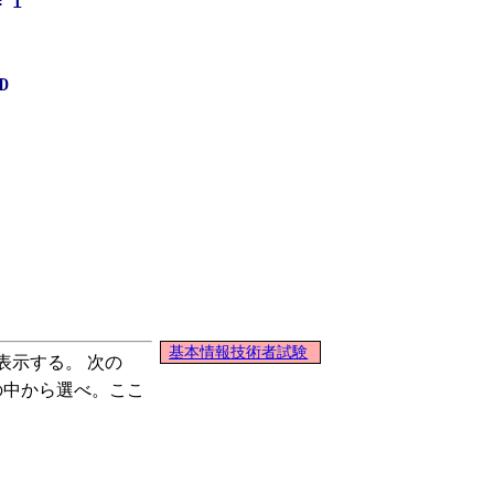
 1
D
基本情報技術者試験
示する。 次の
の中から選べ。ここ