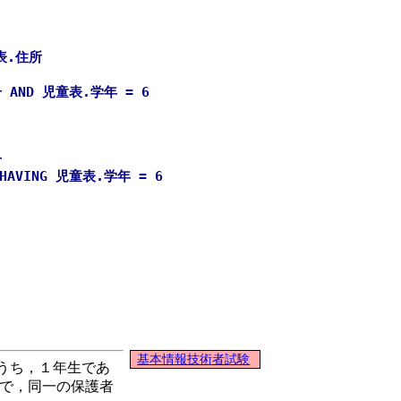
者表.住所
ND 児童表.学年 = 6
号
VING 児童表.学年 = 6
基本情報技術者試験
のうち，１年生であ
こで，同一の保護者