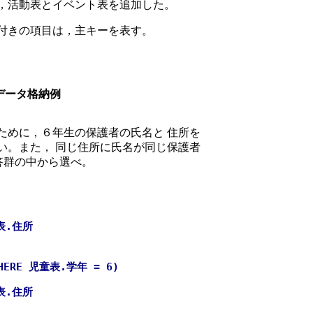
，活動表とイベント表を追加した。
付きの項目は，主キーを表す。
データ格納例
めに，６年生の保護者の氏名と 住所を
い。また， 同じ住所に氏名が同じ保護者
解答群の中から選べ。
者表.住所
RE 児童表.学年 = 6)
者表.住所