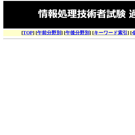
[
TOP
] [
午前分野別
] [
午後分野別
] [
キーワード索引
] [