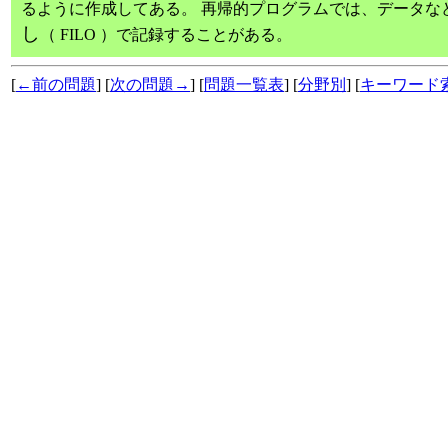
るように作成してある。 再帰的プログラムでは、データな
し
（ FILO ）で記録することがある。
[
←前の問題
] [
次の問題→
] [
問題一覧表
] [
分野別
] [
キーワード