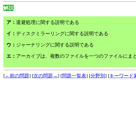
解説
ア：
退避処理に関する説明である
イ：
ディスクミラーリングに関する説明である
ウ：
ジャーナリングに関する説明である
エ：
アーカイブは、複数のファイルを一つのファイルにま
[
←前の問題
] [
次の問題→
] [
問題一覧表
] [
分野別
] [
キーワード