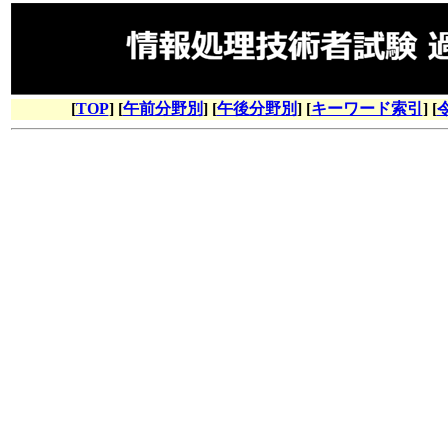
[
TOP
] [
午前分野別
] [
午後分野別
] [
キーワード索引
] [