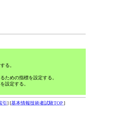
。
定する。
るための指標を設定する。
を設定する。
索引
] [
基本情報技術者試験TOP
]