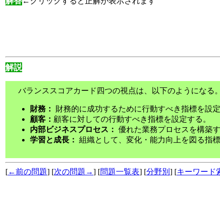
解答
←クリックすると正解が表示されます
解説
バランススコアカード四つの視点は、以下のようになる
財務：
財務的に成功するために行動すべき指標を設
顧客：
顧客に対しての行動すべき指標を設定する。
内部ビジネスプロセス：
優れた業務プロセスを構築す
学習と成長：
組織として、変化・能力向上を図る指標
[
←前の問題
] [
次の問題→
] [
問題一覧表
] [
分野別
] [
キーワード