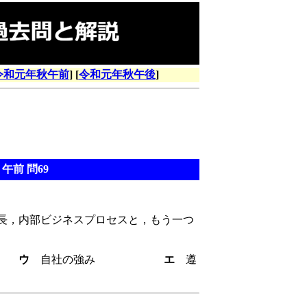
令和元年秋午前
] [
令和元年秋午後
]
午前 問69
長，内部ビジネスプロセスと，もう一つ
客
ウ
自社の強み
エ
遵