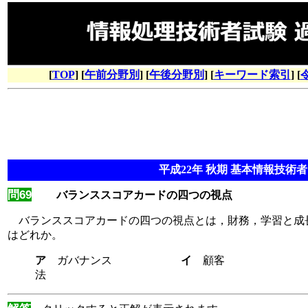
[
TOP
] [
午前分野別
] [
午後分野別
] [
キーワード索引
] [
平成22年 秋期 基本情報技術者 
問69
バランススコアカードの四つの視点
バランススコアカードの四つの視点とは，財務，学習と成
はどれか。
ア
ガバナンス
イ
顧
法