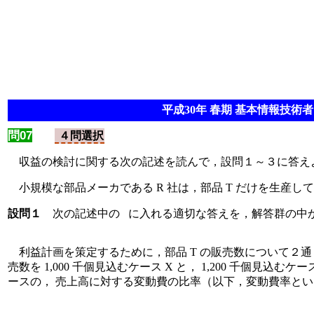
平成30年 春期 基本情報技術者 
問07
４問選択
収益の検討に関する次の記述を読んで，設問１～３に答え
小規模な部品メーカである R 社は，部品 T だけを生産し
設問１
次の記述中の
に入れる適切な答えを，解答群の中
利益計画を策定するために，部品 T の販売数について２通り
売数を 1,000 千個見込むケース X と， 1,200 千個見込
ースの， 売上高に対する変動費の比率（以下，変動費率と