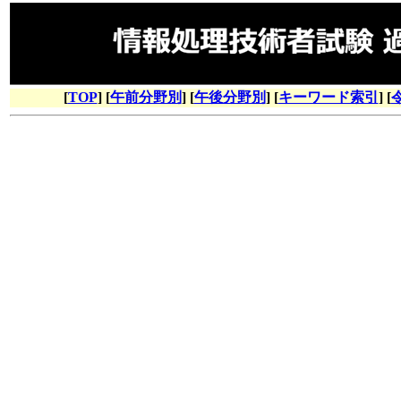
[
TOP
] [
午前分野別
] [
午後分野別
] [
キーワード索引
] [