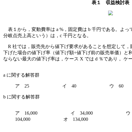
表１ 収益検討表
表１から，変動費率は
a
%，固定費は
b
千円である。よって
分岐点売上高という）は，
c
千円となる。
R 社では，販売先から値下げ要求があることを想定して，
下げた場合の値下げ率（値下げ額÷値下げ前の販売単価）と利
ならない最大の値下げ率は，ケース X では
d
％であり， ケー
a に関する解答群
ア 25 イ 40 ウ 6
b に関する解答群
ア 16,000 イ 34,000 
104,000 オ 134,000