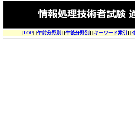
[
TOP
] [
午前分野別
] [
午後分野別
] [
キーワード索引
] [