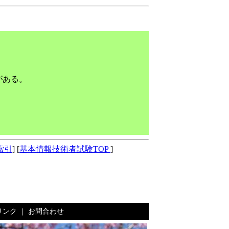
。
がある。
索引
] [
基本情報技術者試験TOP
]
リンク
｜
お問合わせ