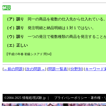
解説
（ア）誤り
同一の商品を複数の仕入先から仕入れている
（イ）誤り
発注明細と納品明細は１対１ではない。
（ウ）誤り
一つの発注で複数種類の商品を発注すること
（エ）正しい
【平成15年春 初級シスアド 問34】
[
←前の問題
] [
次の問題→
] [
問題一覧表
] [
分野別
] [
キーワード
©2004-2025 情報処理試験.jp ｜
プライバシーポリシー・著作権・