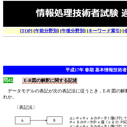
[
TOP
] [
午前分野別
] [
午後分野別
] [
キーワード索引
] [
平成17年 春期 基本情報技術者 
問41
E-R図の解釈に関する記述
データモデルの表記が次の表記法に従うとき，E-R 図の解
れか。
〔表記法〕