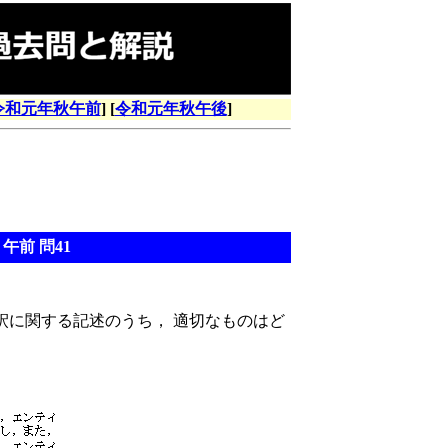
令和元年秋午前
] [
令和元年秋午後
]
午前 問41
釈に関する記述のうち， 適切なものはど