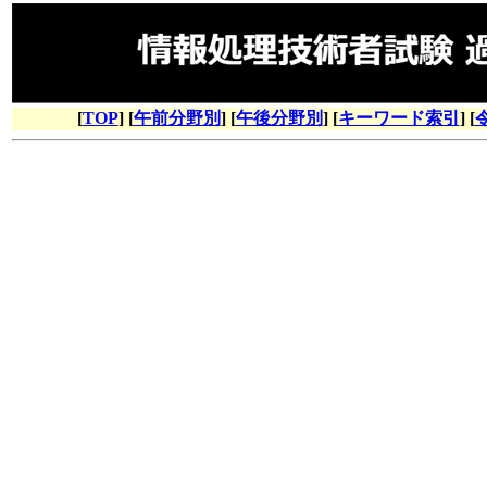
[
TOP
] [
午前分野別
] [
午後分野別
] [
キーワード索引
] [